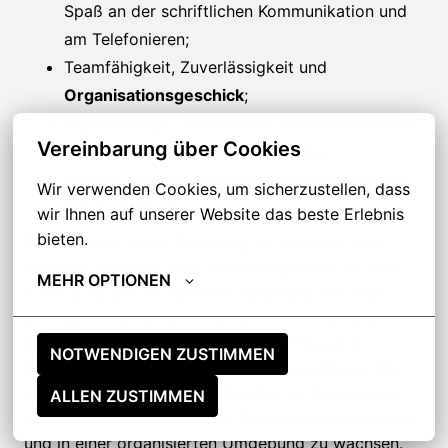
Spaß an der schriftlichen Kommunikation und
am Telefonieren;
Teamfähigkeit, Zuverlässigkeit und
Organisationsgeschick
;
Eigenständige, strukturierte,
disziplinierte und
Vereinbarung über Cookies
verantwortungsvolle
Arbeitsweise
positive Grundhaltung und guter Umgang mit
Wir verwenden Cookies, um sicherzustellen, dass 
Leistungsdruck
wir Ihnen auf unserer Website das beste Erlebnis 
bieten.
Du hast noch keine Erfahrung im Vertrieb? Kein
Problem! Während der Einarbeitung lernst Du alles,
MEHR OPTIONEN
was Du für die erfolgreiche Ausübung des Jobs
benötigst. Vorkenntnisse im Bereich Vertrieb sind
nicht erforderlich, aber eine abgeschlossene
NOTWENDIGEN ZUSTIMMEN
kaufmännische Ausbildung ist Voraussetzung. Wir
suchen einen motivierten Mitarbeiter, der bereit ist,
ALLEN ZUSTIMMEN
sich in unsere strukturierten Prozesse einzuarbeiten
und in einer organisierten Umgebung zu wachsen.