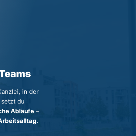
n Teams
Kanzlei, in der 
setzt du 
iche Abläufe
 – 
rbeitsalltag
.