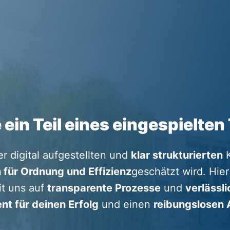
ein Teil eines eingespielte
er digital aufgestellten und 
klar strukturierten
 
 für Ordnung und Effizienz
geschätzt wird. Hier 
 uns auf 
transparente Prozesse
 und 
verlässl
t für deinen Erfolg
 und einen 
reibungslosen A