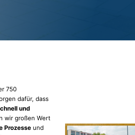
er 750 
rgen dafür, dass 
chnell und 
n wir großen Wert 
te Prozesse
 und 