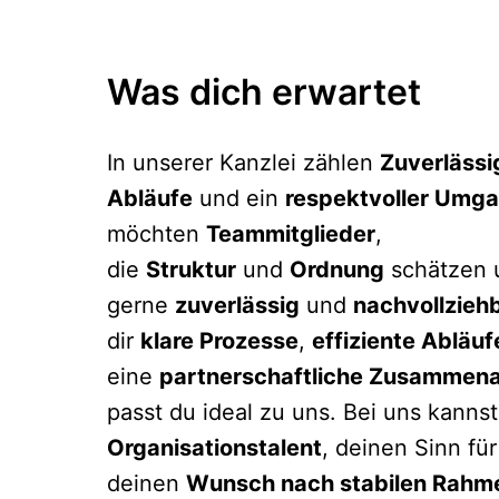
Was dich erwartet
In unserer Kanzlei zählen 
Zuverlässi
Abläufe
 und ein 
respektvoller Umg
möchten 
Teammitglieder
, 
die 
Struktur
 und 
Ordnung
 schätzen 
gerne 
zuverlässig
 und 
nachvollzieh
dir 
klare Prozesse
, 
effiziente Abläuf
eine 
partnerschaftliche Zusammena
Organisationstalent
, deinen Sinn für
deinen 
Wunsch nach stabilen Rah