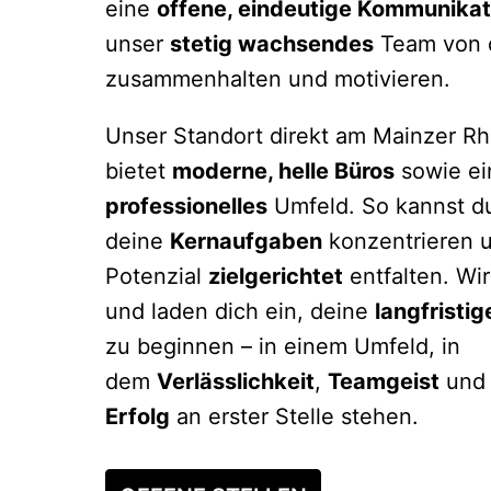
eine 
offene, eindeutige Kommunikat
unser 
stetig wachsendes
 Team von 
zusammenhalten und motivieren.
Unser Standort direkt am Mainzer Rhe
bietet 
moderne, helle Büros
 sowie ei
professionelles
 Umfeld. So kannst du
deine 
Kernaufgaben
 konzentrieren u
Potenzial 
zielgerichtet
 entfalten. Wi
und laden dich ein, deine 
langfristig
zu beginnen – in einem Umfeld, in 
dem 
Verlässlichkeit
, 
Teamgeist
 und
Erfolg
 an erster Stelle stehen.