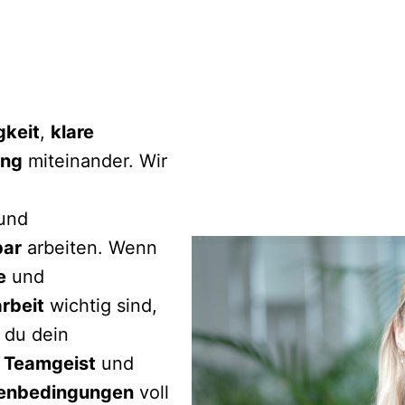
gkeit
, 
klare 
ang
 miteinander. Wir 
und 
bar
 arbeiten. Wenn 
e
 und 
rbeit
 wichtig sind, 
passt du ideal zu uns. Bei uns kannst du dein 
 
Teamgeist
 und 
menbedingungen
 voll 