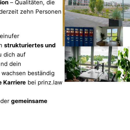
ion
 – Qualitäten, die 
derzeit zehn Personen 
inufer 
n 
strukturiertes und 
 dich auf 
nd dein 
r wachsen beständig 
e Karriere
 bei prinz.law 
 der 
gemeinsame 